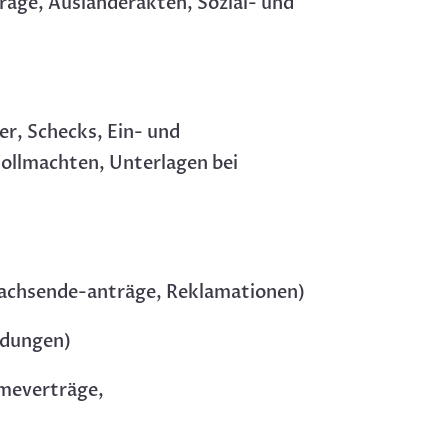
räge, Ausländerakten, Sozial- und
r, Schecks, Ein- und
ollmachten, Unterlagen bei
achsende-anträge, Reklamationen)
ldungen)
meverträge,