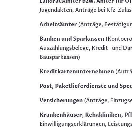
Landratsämter bzw. Ämter für Ö
Jugendakten, Anträge bei Kfz-Zulas
Arbeitsämter
(Anträge, Bestätigu
Banken und Sparkassen
(Kontoerö
Auszahlungsbelege, Kredit- und Da
Bausparkassen)
Kreditkartenunternehmen
(Anträ
Post, Paketlieferdienste und Spe
Versicherungen
(Anträge, Einzug
Krankenhäuser, Rehakliniken, Pf
Einwilligungserklärungen, Leistung