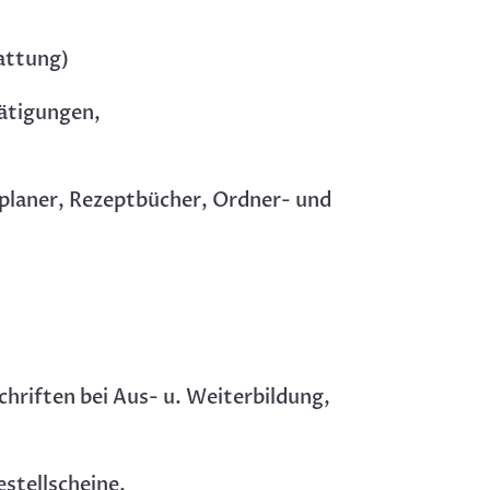
attung)
ätigungen,
nplaner, Rezeptbücher, Ordner- und
)
hriften bei Aus- u. Weiterbildung,
stellscheine,