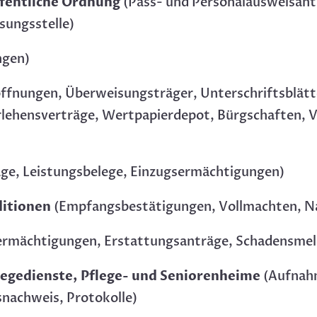
ffentliche Ordnung
(Pass- und Personalausweisant
sungsstelle)
ngen)
ffnungen, Überweisungsträger, Unterschriftsblätte
rlehensverträge, Wertpapierdepot, Bürgschaften, V
ge, Leistungsbelege, Einzugsermächtigungen)
ditionen
(Empfangsbestätigungen, Vollmachten, N
sermächtigungen, Erstattungsanträge, Schadensme
legedienste, Pflege- und Seniorenheime
(Aufnah
snachweis, Protokolle)