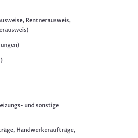
nausweise, Rentnerausweis,
derausweis)
gungen)
n)
eizungs- und sonstige
träge, Handwerkeraufträge,